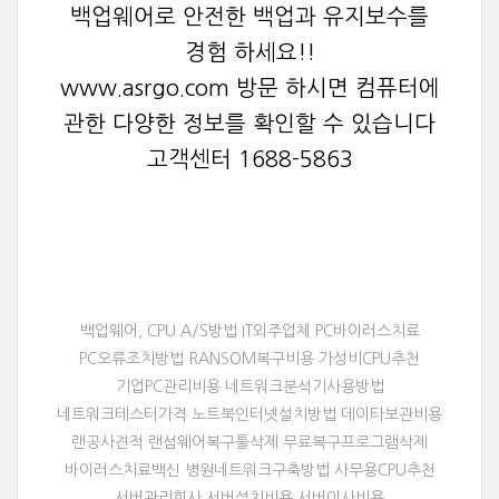
백업웨어로 안전한 백업과 유지보수를
경험 하세요!!
www.asrgo.com 방문 하시면 컴퓨터에
관한 다양한 정보를 확인할 수 있습니다
고객센터 1688-5863
백업웨어, CPU A/S방법 IT외주업체 PC바이러스치료
PC오류조치방법 RANSOM복구비용 가성비CPU추천
기업PC관리비용 네트워크분석기사용방법
네트워크테스터가격 노트북인터넷설치방법 데이타보관비용
랜공사견적 랜섬웨어복구툴삭제 무료복구프로그램삭제
바이러스치료백신 병원네트워크구축방법 사무용CPU추천
서버관리회사 서버설치비용 서버이사비용