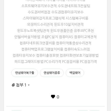
소프트웨어유지보수견적 수도권네트워크컨설팅
수도권서버점검 수도권컴퓨터유지보수
스파이웨어감지프로그램삭제 시스템복구비용
외장하드수리견적 윈도우10설치비견적
윈도우노트북셋팅견적 윈도우정품인증 유투브PC추천
인텔서버설치방법 조립PC설치 컴퓨터AS 컴퓨터교체견적
컴퓨터네트워크연결비용 컴퓨터먹통증상수리견적
컴퓨터백업프로그램설치비용 컴퓨터속도느려짐
컴퓨터유지보수 컴퓨터출장포맷 컴퓨터화면보호기설정방법
하드업그레이드방법 PC수리가격 PC점검비용 PC점검가격
랜섬웨어복구툴
랜섬웨어종류
백업웨어
첨부 1
0