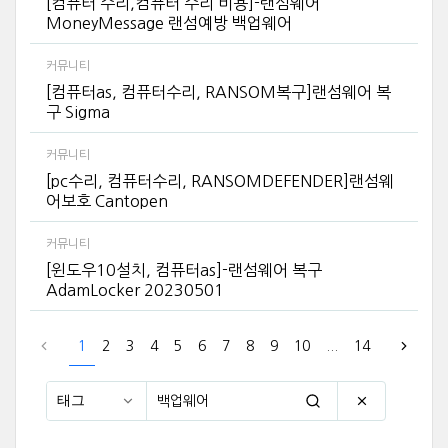
[컴퓨터 수리,컴퓨터 수리 비용]-랜섬웨어
MoneyMessage 랜섬예방 백업웨어
커뮤니티
[컴퓨터as, 컴퓨터수리, RANSOM복구]랜섬웨어 복
구 Sigma
커뮤니티
[pc수리, 컴퓨터수리, RANSOMDEFENDER]랜섬웨
어보호 Cantopen
커뮤니티
[윈도우10설치, 컴퓨터as]-랜섬웨어 복구
AdamLocker 20230501
1
2
3
4
5
6
7
8
9
10
...
14