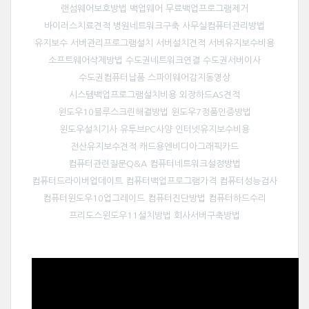
랜섬웨어보호방법 백업웨어 무료백업프로그램제거
바이러스치료견적 병원네트워크구축 사무실컴퓨터관리방법
유지보수 서버관리프로그램설치 서버설치견적 서버유지보수비용
소프트웨어삭제방법 수도권네트워크연결 수도권서버이사
수도권컴퓨터납품 스파이웨어감지동영상
시스템백업프로그램설치비용 외장하드AS견적
윈도우10블루스크린해결방법 윈도우7정품인증방법
윈도우설치기사 유투브PC사양 인터넷유지보수비용
전산유지보수견적 캐드용엔비디아그래픽카드
컴퓨터관련질문Q&A 컴퓨터네트워크설정방법
컴퓨터드라이버업데이트 컴퓨터백업프로그램가격 컴퓨터성능검사
컴퓨터윈도우10업그레이드 컴퓨터진단방법 컴퓨터하드수리
프리도스윈도우11설치방법 회사서버구축방법