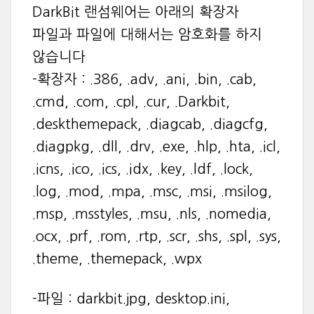
DarkBit 랜섬웨어는 아래의 확장자
파일과 파일에 대해서는 암호화를 하지
않습니다
-확장자 : .386, .adv, .ani, .bin, .cab,
.cmd, .com, .cpl, .cur, .Darkbit,
.deskthemepack, .diagcab, .diagcfg,
.diagpkg, .dll, .drv, .exe, .hlp, .hta, .icl,
.icns, .ico, .ics, .idx, .key, .ldf, .lock,
.log, .mod, .mpa, .msc, .msi, .msilog,
.msp, .msstyles, .msu, .nls, .nomedia,
.ocx, .prf, .rom, .rtp, .scr, .shs, .spl, .sys,
.theme, .themepack, .wpx
-파일 : darkbit.jpg, desktop.ini,