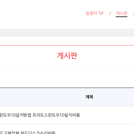
컴퓨터 TIP
게시판
게시판
제목
도스윈도우10설치방법 프리도스윈도우10설치비용
- 하드교체업체 하드디스크수리비용