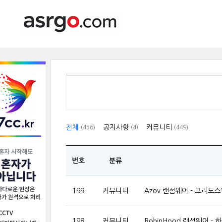
전체
공지사항
커뮤니티
(456)
(4)
(449)
번호
분류
199
커뮤니티
Azov 랜섬웨어 - 프리
198
커뮤니티
RobinHood 랜섬웨어 