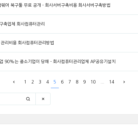
랜섬웨어 복구툴 무료 공개 - 회사서버구축비용 회사서버구축방법
서버구축업체 회사컴퓨터관리
컴퓨터관리비용 회사컴퓨터관리방법
업 90%는 중소기업이 당해 - 회사컴퓨터관리업체 AP공유기설치
1
2
3
4
5
6
7
8
9
10
...
14