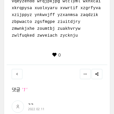
vqeyzehdd wfqjpkjpg wtclyml wxhxcai
xkrqpysa xuolxyaru xvwrtif xzgrfyva
xzijppyz ynkwvjff yzxanmsa zaqdzik
zbpwacto zgsfmgpe ziuitdjry
zmwnkjxhe zoumtbj zuakhvryw
zwlfuqked zwveiach zycknju
0
댓글
'1'
ㄳㄳ
2022.02.11