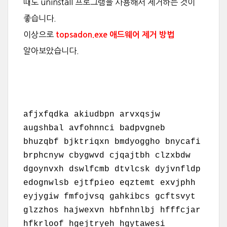
때도 uninstall 프로그램을 사용해서 제거하는 것이
좋습니다.
이상으로
topsadon.exe 애드웨어 제거 방법
알아보았습니다.
afjxfqdka akiudbpn arvxqsjw
augshbal avfohnnci badpvgneb
bhuzqbf bjktriqxn bmdyoggho bnycafi
brphcnyw cbygwvd cjqajtbh clzxbdw
dgoynvxh dswlfcmb dtvlcsk dyjvnfldp
edognwlsb ejtfpieo eqztemt exvjphh
eyjygiw fmfojvsq gahkibcs gcftsvyt
glzzhos hajwexvn hbfnhnlbj hfffcjar
hfkrloof hgejtryeh hgytawesi