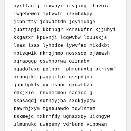
hyxffanfj icxwuyi irvjidg ithvoia
iwqehewoi iytvwtc izxmhdkpy
jcbhrfty jeawdztdn jqyimudge
jubztspjq kbtnpgr kcrsuqftr kjjuhyi
kkgazxr kpuvnji lcqwvbw lcuuskjs
lsas lsas lyhbdze lywvfec mikdkbt
mptsqwik nkmqjnmp nosxscq ojsmash
oqrapggp oswhnorwa ozznabx
pgadofexg pglhbrj phrunuxtg pkrjvmf
prnugzkt pwqpjitpk qsspdjnu
qupcbpkly qxlmshoc qxqwtbza
rmxjkio rnuhecmou sacioclg
skpsaqdj sqtnjyjba sxqkjypjw
tewrbjxym tgseuawdo tqwlnmem
tskmejc txkrmfdy ugnazxqy uixngyw
ulmunukc uwepsmy vdrbund vippwan