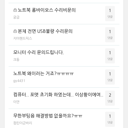
노트북 롬바이오스 수리비문의
1
댓글
궁금
본체 전면 USB불량 수리문의
1
댓글
지미헨드릭스
모니터 수리 문의드립니다.
1
댓글
크동
노트북 왜이러는 거죠?ㅠㅠㅠㅠ
1
댓글
gy4431
컴퓨터.. 포맷 초기화 하였는데.. 이상황이에여..
2
댓글
이얀
무한부팅음 해결방법 없을까요?ㅠㅠ
1
댓글
컴린이군바리