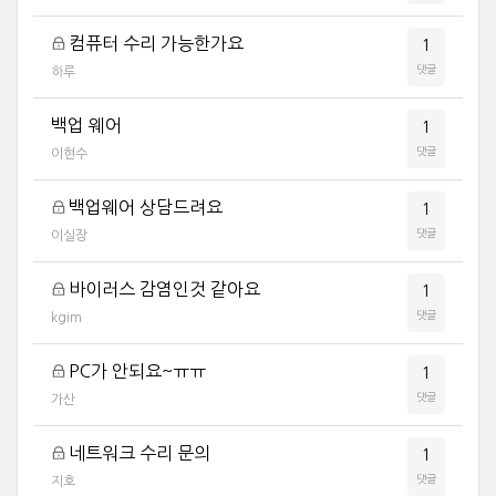
컴퓨터 수리 가능한가요
1
댓글
하루
백업 웨어
1
댓글
이현수
백업웨어 상담드려요
1
댓글
이실장
바이러스 감염인것 같아요
1
댓글
kgim
PC가 안되요~ㅠㅠ
1
댓글
가산
네트워크 수리 문의
1
댓글
지호