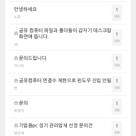
안녕하세요
1
댓글
노루
공유 컴퓨터 파일과 폴더들이 갑자기 데스크탑
1
화면에 뜹니다.
댓글
yb
문의드립니다.
1
댓글
이나라
공유컴퓨터 연결수 제한으로 윈도우 진입 안됨
1
댓글
썬
문의
1
댓글
유영석
기업용pc 정기 관리업체 선정 문의건
1
댓글
양은애