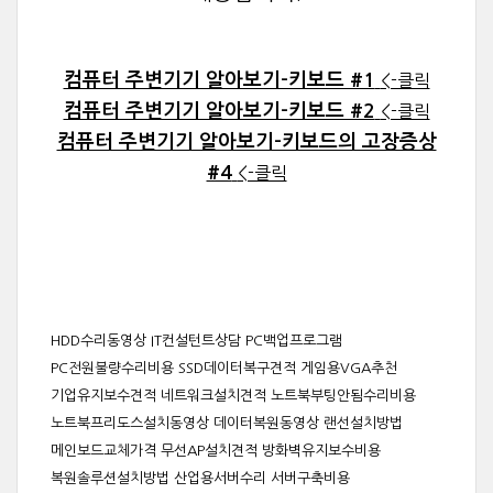
컴퓨터 주변기기 알아보기-키보드 #1
<-클릭
컴퓨터 주변기기 알아보기-키보드 #2
<-클릭
컴퓨터 주변기기 알아보기-키보드의 고장증상
#4
<-클릭
HDD수리동영상 IT컨설턴트상담 PC백업프로그램
PC전원불량수리비용 SSD데이터복구견적 게임용VGA추천
기업유지보수견적 네트워크설치견적 노트북부팅안됨수리비용
노트북프리도스설치동영상 데이터복원동영상 랜선설치방법
메인보드교체가격 무선AP설치견적 방화벽유지보수비용
복원솔루션설치방법 산업용서버수리 서버구축비용