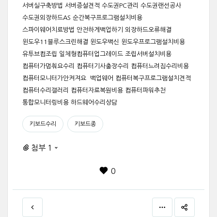
서버실구축방법 서버증설견적 수도권PC관리 수도권랜선공사
수도권외장하드AS 순간복구프로그램설치비용
스파이웨어치료방법 안전하게백업하기 외장하드오류해결
윈도우11블루스크린해결 윈도우백신 윈도우프로그램설치비용
유투브컴조립 일체형컴퓨터업그레이드 조립서버설치비용
컴퓨터가멈춰요수리 컴퓨터기사출장수리 컴퓨터느려짐수리비용
컴퓨터모니터가안켜져요 백업웨어 컴퓨터복구프로그램설치견적
컴퓨터수리갤러리 컴퓨터자료복원비용 컴퓨터파워추천
통합모니터링비용 하드웨어수리상담
키보드수리
키보드종
첨부 1
0