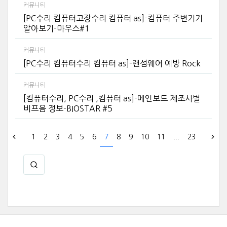
커뮤니티
[PC수리 컴퓨터고장수리 컴퓨터 as]-컴퓨터 주변기기
알아보기-마우스#1
커뮤니티
[PC수리 컴퓨터수리 컴퓨터 as]-랜섬웨어 예방 Rock
커뮤니티
[컴퓨터수리, PC수리 ,컴퓨터 as]-메인보드 제조사별
비프음 정보-BIOSTAR #5
1
2
3
4
5
6
7
8
9
10
11
...
23