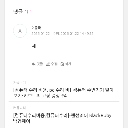
댓글
'1'
이종국
2026.01.22
수정: 2026.01.22 14:49:32
네
댓글
수정
삭제
커뮤니티
[컴퓨터 수리 비용, pc 수리 비]-컴퓨터 주변기기 알아
보기-키보드의 고장 증상 #4
커뮤니티
[컴퓨터수리비용,컴퓨터수리]-랜섬웨어 BlackRuby
백업웨어